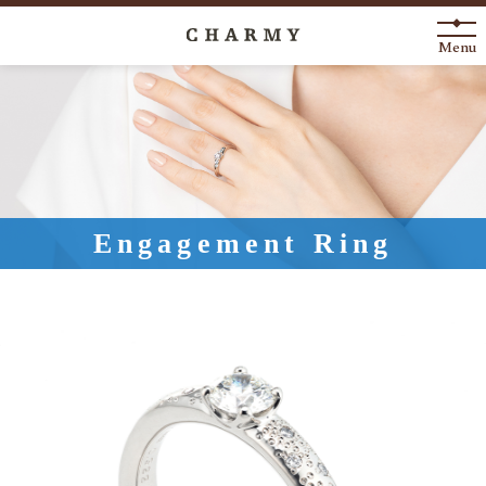
Menu
New Arrival
About
Engagement Ring
Engagement Ring
Marriage Ring
Fashion Jewelry
Anniversary
News
Blog
Shop List
FAQ