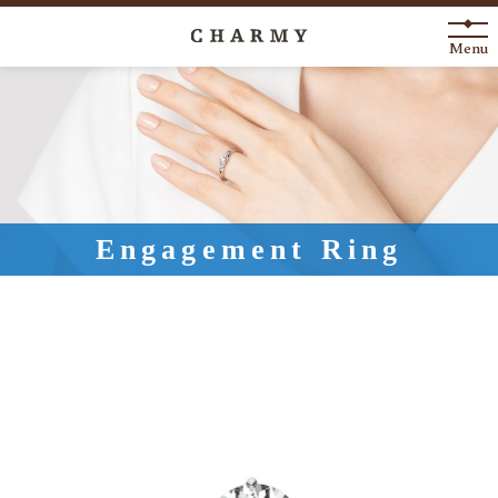
Menu
New Arrival
About
Engagement Ring
Engagement Ring
Marriage Ring
Fashion Jewelry
Anniversary
News
Blog
Shop List
FAQ