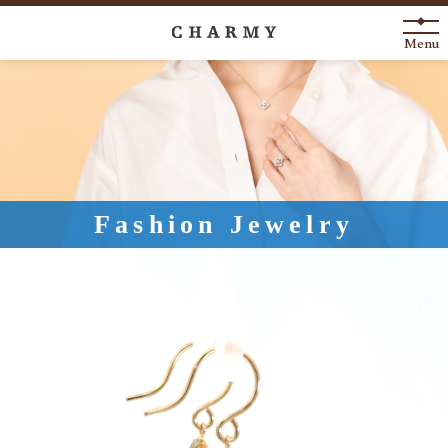
Menu
New Arrival
About
Engagement Ring
Fashion Jewelry
Marriage Ring
Fashion Jewelry
Anniversary
News
Blog
Shop List
FAQ