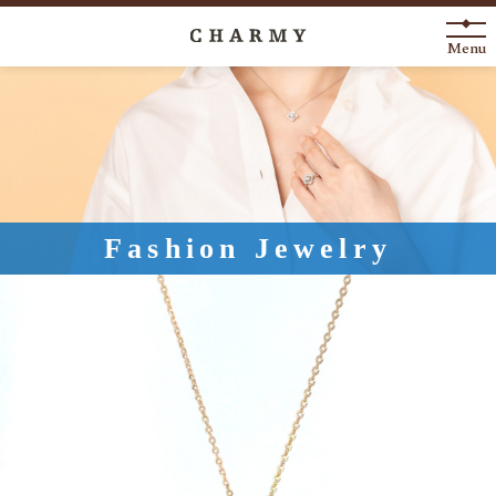
Menu
New Arrival
About
Engagement Ring
Fashion Jewelry
Marriage Ring
Fashion Jewelry
Anniversary
News
Blog
Shop List
FAQ