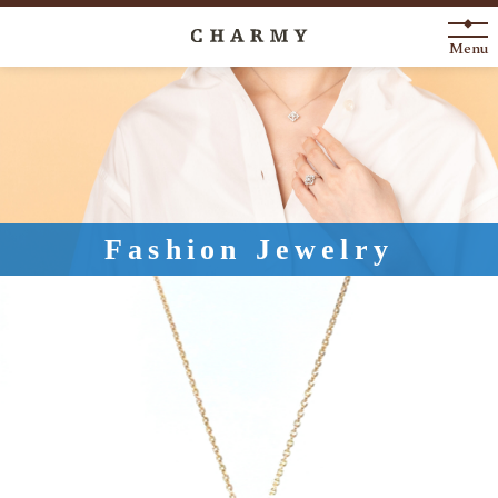
Menu
New Arrival
About
Engagement Ring
Fashion Jewelry
Marriage Ring
Fashion Jewelry
Anniversary
News
Blog
Shop List
FAQ