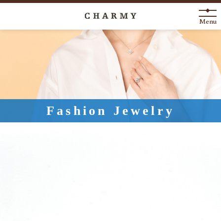
Menu
New Arrival
About
Engagement Ring
Fashion Jewelry
Marriage Ring
Fashion Jewelry
Anniversary
News
Blog
Shop List
FAQ