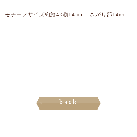
モチーフサイズ約縦4×横14mm さがり部14㎜
back