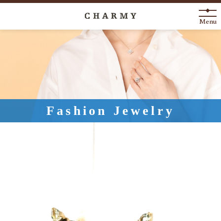
Menu
New Arrival
About
Engagement Ring
Fashion Jewelry
Marriage Ring
Fashion Jewelry
Anniversary
News
Blog
Shop List
FAQ