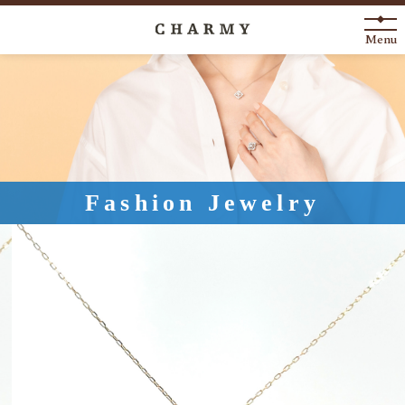
Menu
New Arrival
About
Engagement Ring
Fashion Jewelry
Marriage Ring
Fashion Jewelry
Anniversary
News
Blog
Shop List
FAQ