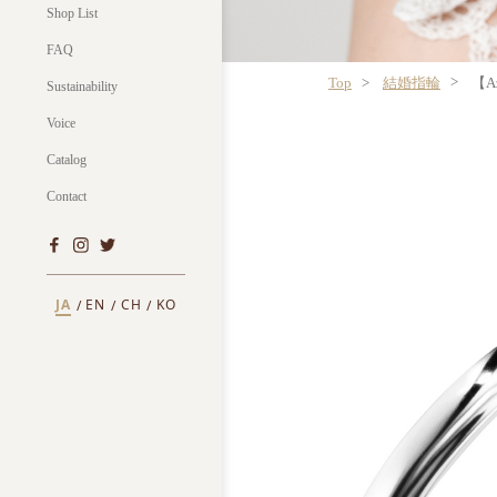
Shop List
FAQ
Top
結婚指輪
【A
Sustainability
Voice
Catalog
Contact
JA
EN
CH
KO