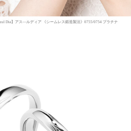
zul Dia】アス―ルディア 《シームレス鍛造製法》0755/0754 プラチナ