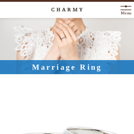
Menu
New Arrival
About
Engagement Ring
Marriage Ring
Marriage Ring
Fashion Jewelry
Anniversary
News
Blog
Shop List
FAQ