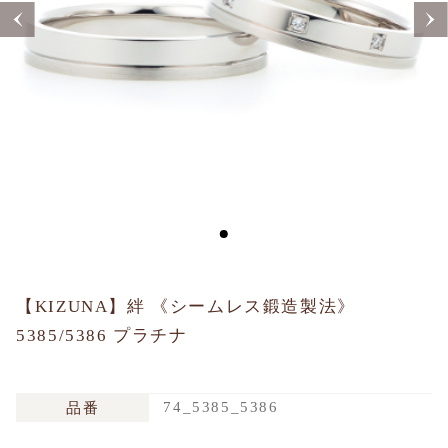
Sustainability
Voice
Catalog
Contact
JA
EN
CH
KO
【KIZUNA】絆 《シームレス鍛造製法》
5385/5386 プラチナ
74_5385_5386
品番