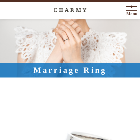
Menu
New Arrival
About
Engagement Ring
Marriage Ring
Marriage Ring
Fashion Jewelry
Anniversary
News
Blog
Shop List
FAQ