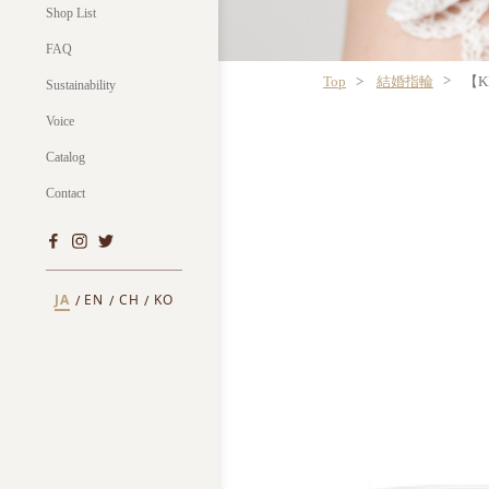
Shop List
FAQ
Top
結婚指輪
【K
Sustainability
Voice
Catalog
Contact
JA
EN
CH
KO