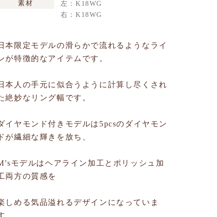
素材
左：K18WG
右：K18WG
日本限定モデルの滑らかで流れるようなライ
ンが特徴的なアイテムです。
日本人の手元に似合うように計算し尽くされ
た絶妙なリング幅です。
ダイヤモンド付きモデルは5pcsのダイヤモン
ドが繊細な輝きを放ち、
M’sモデルはヘアライン加工とポリッシュ加
工両方の質感を
楽しめる気品溢れるデザインになっていま
す。