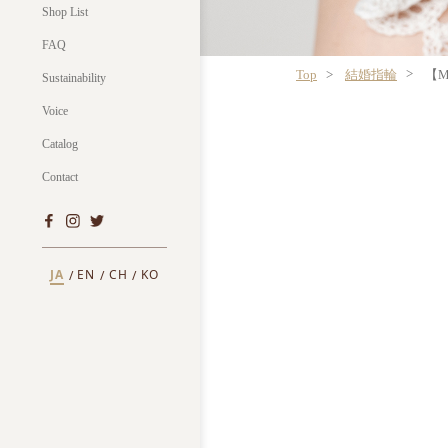
Shop List
FAQ
Top
結婚指輪
【M
Sustainability
Voice
Catalog
Contact
JA
EN
CH
KO