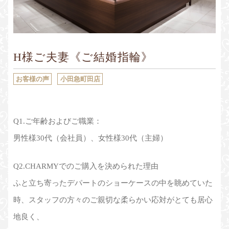
Sustainability
Voice
Catalog
Contact
H様ご夫妻《ご結婚指輪》
JA
EN
CH
KO
お客様の声
小田急町田店
Q1.ご年齢およびご職業：
男性様30代（会社員）、女性様30代（主婦）
Q2.CHARMYでのご購入を決められた理由
ふと立ち寄ったデパートのショーケースの中を眺めていた
時、スタッフの方々のご親切な柔らかい応対がとても居心
地良く、