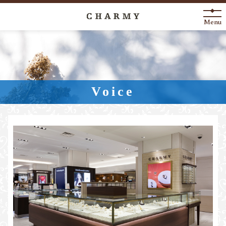
Menu
New Arrival
About
Voice
Engagement Ring
Marriage Ring
Fashion Jewelry
Anniversary
News
Blog
Shop List
FAQ