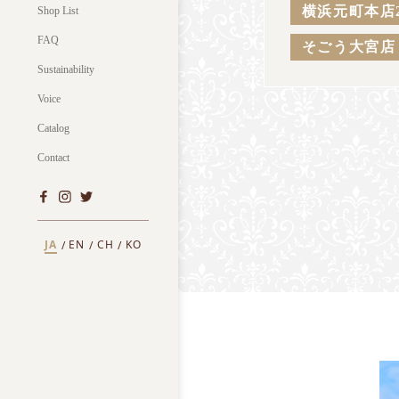
横浜元町本店
Shop List
FAQ
そごう大宮店
Sustainability
Voice
Catalog
Contact
JA
EN
CH
KO