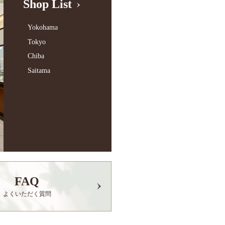
Shop List
Yokohama
Tokyo
Chiba
Saitama
FAQ
よくいただく質問