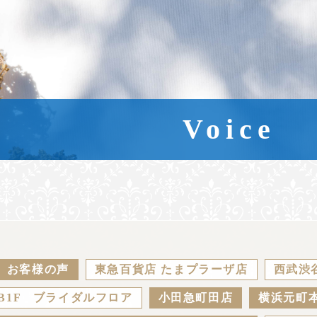
Voice
お客様の声
東急百貨店 たまプラーザ店
西武渋
B1F ブライダルフロア
小田急町田店
横浜元町本