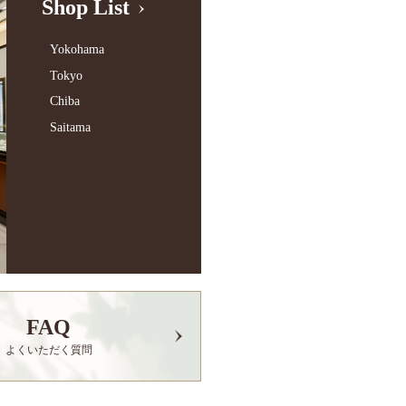
Shop List
Yokohama
Tokyo
Chiba
Saitama
FAQ
よくいただく質問