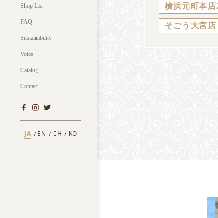
横浜元町本店
Shop List
FAQ
そごう大宮店
Sustainability
Voice
Catalog
Contact
JA
EN
CH
KO