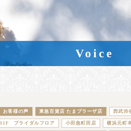
Voice
お客様の声
東急百貨店 たまプラーザ店
西武渋
B1F ブライダルフロア
小田急町田店
横浜元町本