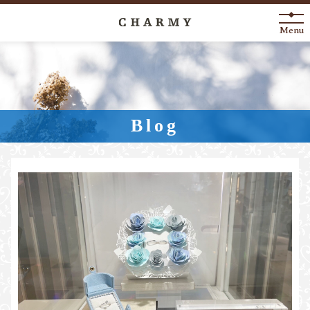
Menu
New Arrival
About
Blog
Engagement Ring
Marriage Ring
Fashion Jewelry
Anniversary
News
Blog
Shop List
FAQ