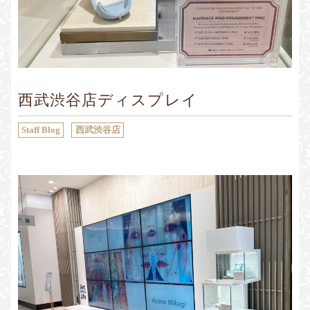
Sustainability
Voice
Catalog
Contact
JA
EN
CH
KO
西武渋谷店ディスプレイ
Staff Blog
西武渋谷店