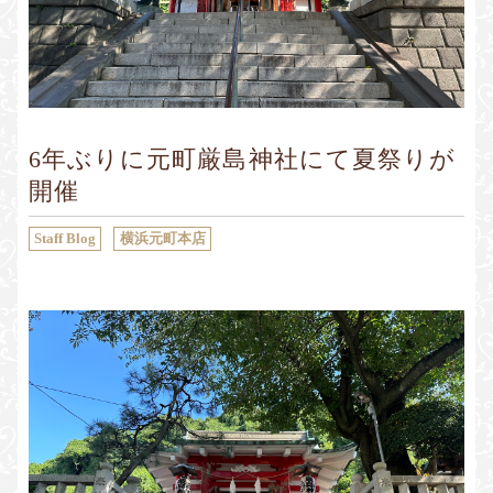
Sustainability
Voice
Catalog
Contact
JA
EN
CH
KO
6年ぶりに元町厳島神社にて夏祭りが
開催
Staff Blog
横浜元町本店