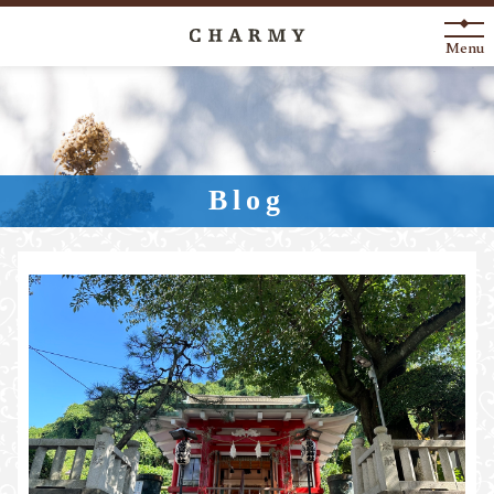
Menu
New Arrival
About
Blog
Engagement Ring
Marriage Ring
Fashion Jewelry
Anniversary
News
Blog
Shop List
FAQ