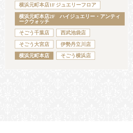
Sustainability
Voice
Catalog
Contact
横浜元町本店1F ジュエリーフロア
横浜元町本店2F ハイジュエリー・アンティ
ークウォッチ
そごう千葉店
西武池袋店
JA
EN
CH
KO
そごう大宮店
伊勢丹立川店
横浜元町本店
そごう横浜店