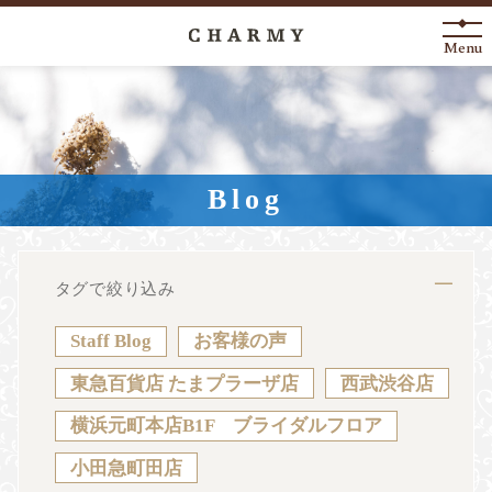
Menu
New Arrival
About
Blog
Engagement Ring
Marriage Ring
タグで絞り込み
Fashion Jewelry
Staff Blog
お客様の声
Anniversary
東急百貨店 たまプラーザ店
西武渋谷店
横浜元町本店B1F ブライダルフロア
News
Blog
Shop List
FAQ
小田急町田店