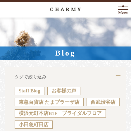
Menu
New Arrival
About
Blog
Engagement Ring
Marriage Ring
タグで絞り込み
Fashion Jewelry
Staff Blog
お客様の声
Anniversary
東急百貨店 たまプラーザ店
西武渋谷店
横浜元町本店B1F ブライダルフロア
News
Blog
Shop List
FAQ
小田急町田店