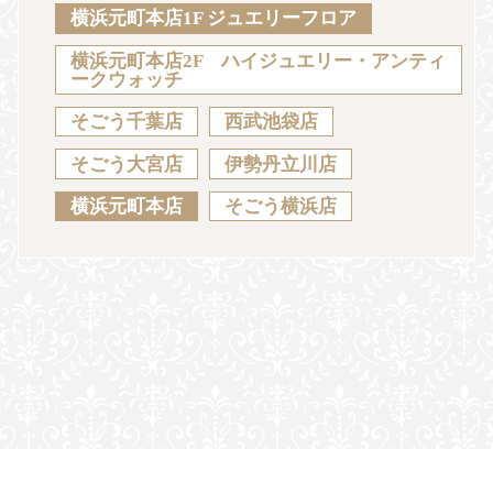
Sustainability
Voice
Catalog
Contact
横浜元町本店1F ジュエリーフロア
横浜元町本店2F ハイジュエリー・アンティ
ークウォッチ
そごう千葉店
西武池袋店
JA
EN
CH
KO
そごう大宮店
伊勢丹立川店
横浜元町本店
そごう横浜店