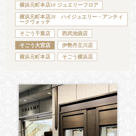
Sustainability
Voice
Catalog
Contact
横浜元町本店1F ジュエリーフロア
横浜元町本店2F ハイジュエリー・アンティ
ークウォッチ
そごう千葉店
西武池袋店
JA
EN
CH
KO
そごう大宮店
伊勢丹立川店
横浜元町本店
そごう横浜店