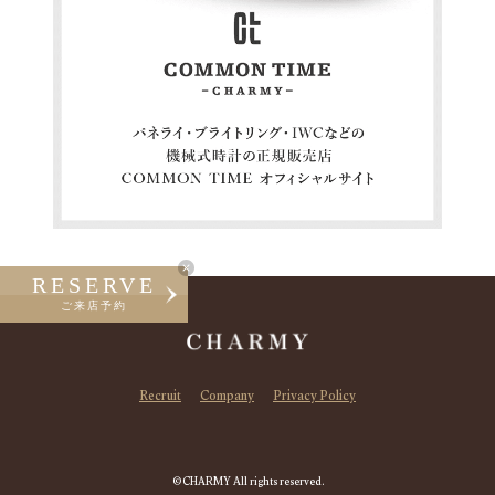
RESERVE
ご来店予約
Recruit
Company
Privacy Policy
©CHARMY All rights reserved.