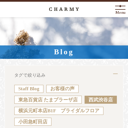
Menu
New Arrival
About
Blog
Engagement Ring
Marriage Ring
タグで絞り込み
Fashion Jewelry
Staff Blog
お客様の声
Anniversary
東急百貨店 たまプラーザ店
西武渋谷店
横浜元町本店B1F ブライダルフロア
News
Blog
Shop List
FAQ
小田急町田店