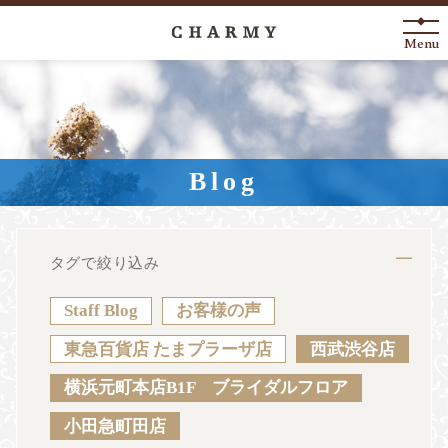
Menu
New Arrival
About
Blog
Engagement Ring
Marriage Ring
タグで絞り込み
Fashion Jewelry
Staff Blog
お客様の声
Anniversary
東急百貨店 たまプラーザ店
西武渋谷店
横浜元町本店B1F ブライダルフロア
News
Blog
Shop List
FAQ
小田急町田店