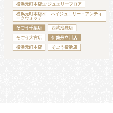
Sustainability
Voice
Catalog
Contact
横浜元町本店1F ジュエリーフロア
横浜元町本店2F ハイジュエリー・アンティ
ークウォッチ
そごう千葉店
西武池袋店
JA
EN
CH
KO
そごう大宮店
伊勢丹立川店
横浜元町本店
そごう横浜店