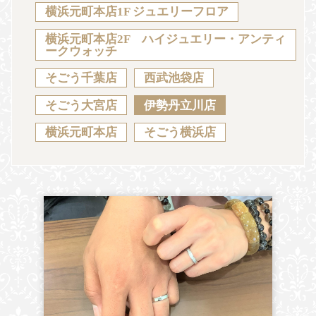
Sustainability
Voice
Catalog
Contact
横浜元町本店1F ジュエリーフロア
横浜元町本店2F ハイジュエリー・アンティ
ークウォッチ
そごう千葉店
西武池袋店
JA
EN
CH
KO
そごう大宮店
伊勢丹立川店
横浜元町本店
そごう横浜店