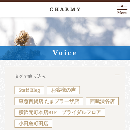
Menu
New Arrival
About
Voice
Engagement Ring
Marriage Ring
タグで絞り込み
Fashion Jewelry
Staff Blog
お客様の声
Anniversary
東急百貨店 たまプラーザ店
西武渋谷店
横浜元町本店B1F ブライダルフロア
News
Blog
Shop List
FAQ
小田急町田店