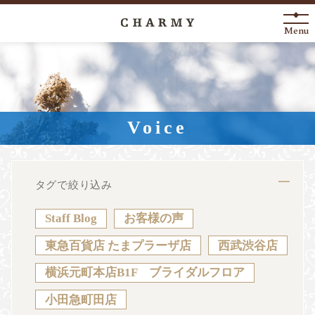
Menu
New Arrival
About
Voice
Engagement Ring
Marriage Ring
タグで絞り込み
Fashion Jewelry
Staff Blog
お客様の声
Anniversary
東急百貨店 たまプラーザ店
西武渋谷店
横浜元町本店B1F ブライダルフロア
News
Blog
Shop List
FAQ
小田急町田店