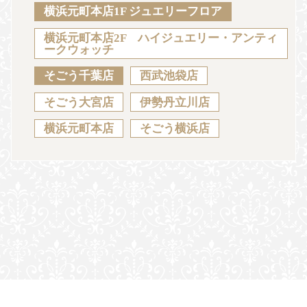
Sustainability
Voice
Catalog
Contact
横浜元町本店1F ジュエリーフロア
横浜元町本店2F ハイジュエリー・アンティ
ークウォッチ
そごう千葉店
西武池袋店
JA
EN
CH
KO
そごう大宮店
伊勢丹立川店
横浜元町本店
そごう横浜店