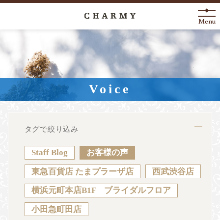
Menu
New Arrival
About
Voice
Engagement Ring
Marriage Ring
タグで絞り込み
Fashion Jewelry
Staff Blog
お客様の声
Anniversary
東急百貨店 たまプラーザ店
西武渋谷店
横浜元町本店B1F ブライダルフロア
News
Blog
Shop List
FAQ
小田急町田店