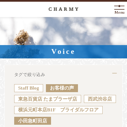
Menu
New Arrival
About
Voice
Engagement Ring
Marriage Ring
タグで絞り込み
Fashion Jewelry
Staff Blog
お客様の声
Anniversary
東急百貨店 たまプラーザ店
西武渋谷店
横浜元町本店B1F ブライダルフロア
News
Blog
Shop List
FAQ
小田急町田店