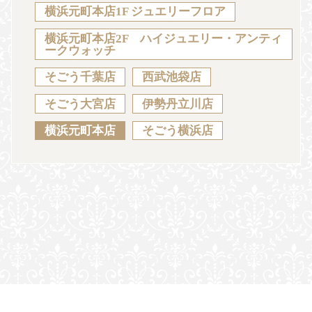
Sustainability
Voice
Catalog
Contact
横浜元町本店1F ジュエリーフロア
横浜元町本店2F ハイジュエリー・アンティ
ークウォッチ
そごう千葉店
西武池袋店
JA
EN
CH
KO
そごう大宮店
伊勢丹立川店
横浜元町本店
そごう横浜店