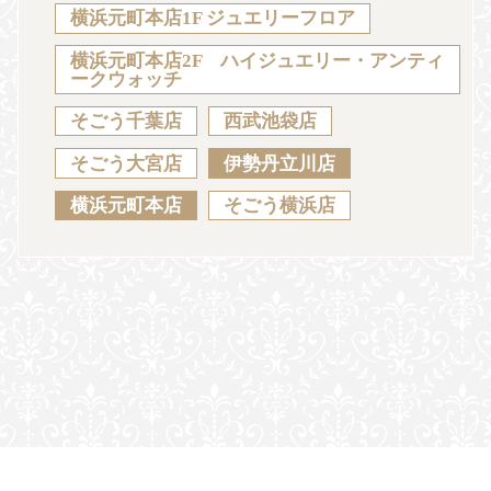
Sustainability
Voice
Catalog
Contact
横浜元町本店1F ジュエリーフロア
横浜元町本店2F ハイジュエリー・アンティ
ークウォッチ
そごう千葉店
西武池袋店
JA
EN
CH
KO
そごう大宮店
伊勢丹立川店
横浜元町本店
そごう横浜店