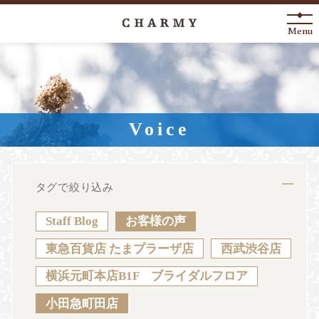
Menu
New Arrival
About
Voice
Engagement Ring
Marriage Ring
タグで絞り込み
Fashion Jewelry
Staff Blog
お客様の声
Anniversary
東急百貨店 たまプラーザ店
西武渋谷店
横浜元町本店B1F ブライダルフロア
News
Blog
Shop List
FAQ
小田急町田店