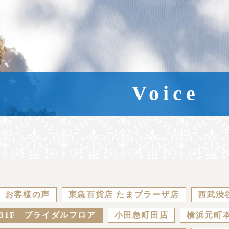
Voice
お客様の声
東急百貨店 たまプラーザ店
西武渋
B1F ブライダルフロア
小田急町田店
横浜元町本