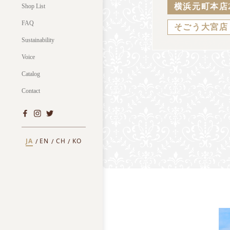
横浜元町本店
Shop List
FAQ
そごう大宮店
Sustainability
Voice
Catalog
Contact
JA
EN
CH
KO