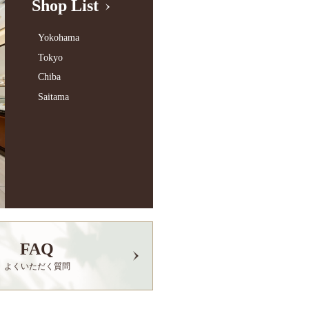
Shop List
Yokohama
Tokyo
Chiba
Saitama
FAQ
よくいただく質問