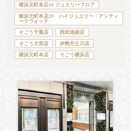
Sustainability
Voice
Catalog
Contact
横浜元町本店1F ジュエリーフロア
横浜元町本店2F ハイジュエリー・アンティ
ークウォッチ
そごう千葉店
西武池袋店
JA
EN
CH
KO
そごう大宮店
伊勢丹立川店
横浜元町本店
そごう横浜店