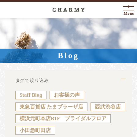
Menu
New Arrival
About
Blog
Engagement Ring
Marriage Ring
タグで絞り込み
Fashion Jewelry
Staff Blog
お客様の声
Anniversary
東急百貨店 たまプラーザ店
西武渋谷店
横浜元町本店B1F ブライダルフロア
News
Blog
Shop List
FAQ
小田急町田店