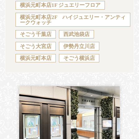
Sustainability
Voice
Catalog
Contact
横浜元町本店1F ジュエリーフロア
横浜元町本店2F ハイジュエリー・アンティ
ークウォッチ
そごう千葉店
西武池袋店
JA
EN
CH
KO
そごう大宮店
伊勢丹立川店
横浜元町本店
そごう横浜店