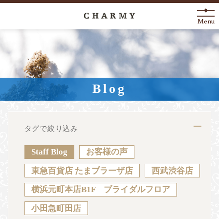
Menu
New Arrival
About
Blog
Engagement Ring
Marriage Ring
タグで絞り込み
Fashion Jewelry
Staff Blog
お客様の声
Anniversary
東急百貨店 たまプラーザ店
西武渋谷店
横浜元町本店B1F ブライダルフロア
News
Blog
Shop List
FAQ
小田急町田店