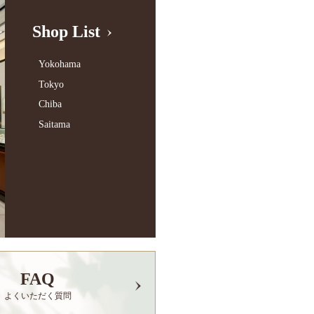
Shop List
Yokohama
Tokyo
Chiba
Saitama
FAQ
よくいただく質問