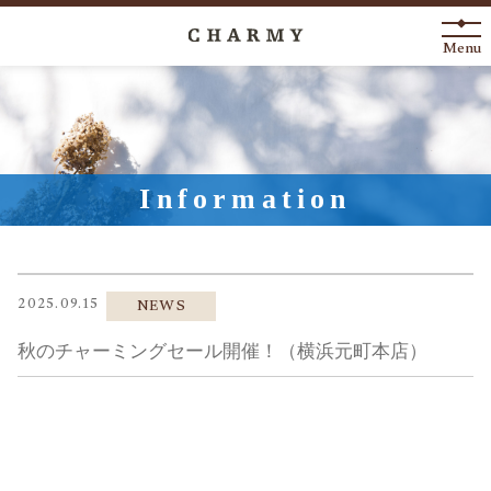
Menu
New Arrival
About
Information
Engagement Ring
Marriage Ring
2025.09.15
NEWS
Fashion Jewelry
秋のチャーミングセール開催！（横浜元町本店）
Anniversary
News
Blog
Shop List
FAQ