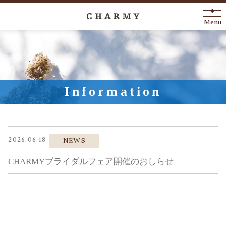
Menu
New Arrival
About
Information
Engagement Ring
Marriage Ring
2026.06.18
NEWS
Fashion Jewelry
CHARMYブライダルフェア開催のおしらせ
Anniversary
News
Blog
Shop List
FAQ