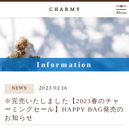
Menu
New Arrival
About
Engagement Ring
Information
Marriage Ring
Fashion Jewelry
2023.02.16
NEWS
Anniversary
※完売いたしました【2023春のチャ
ーミングセール】HAPPY BAG発売の
お知らせ
News
Blog
Shop List
FAQ