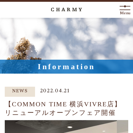
Menu
New Arrival
About
Engagement Ring
Information
Marriage Ring
Fashion Jewelry
2022.04.21
NEWS
Anniversary
【COMMON TIME 横浜VIVRE店】
リニューアルオープンフェア開催
News
Blog
Shop List
FAQ