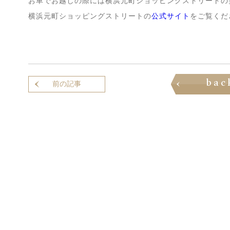
お車でお越しの際には横浜元町ショッピングストリートの
横浜元町ショッピングストリートの
公式サイト
をご覧くだ
bac
前の記事はありません
前の記事